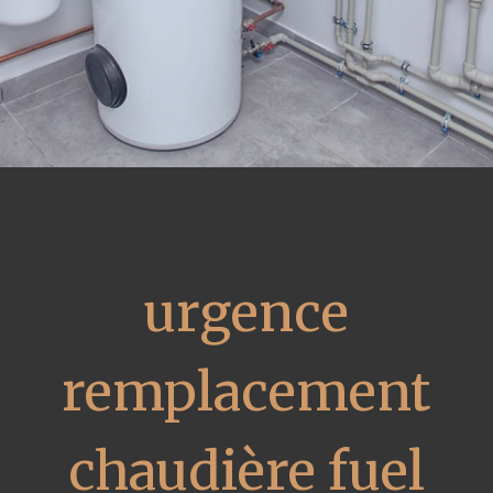
urgence
remplacement
chaudière fuel