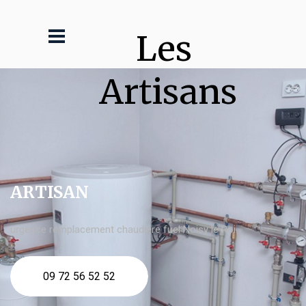
Les 
Artisans
ARTISAN
urgence remplacement chaudière fuel Noisy le Roi
09 72 56 52 52