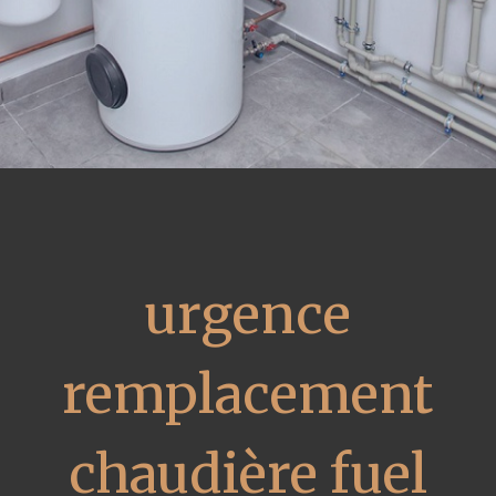
urgence
remplacement
chaudière fuel