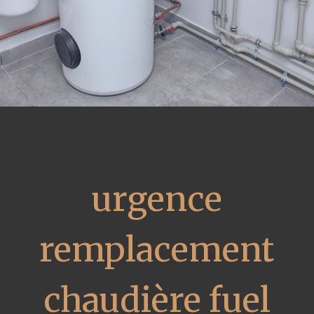
urgence
remplacement
chaudière fuel