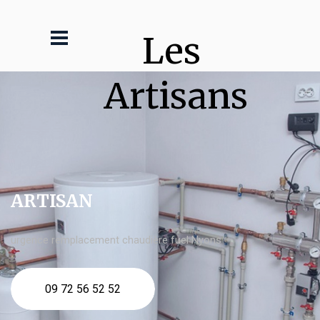
Les 
Artisans
ARTISAN
urgence remplacement chaudière fuel Nyons
09 72 56 52 52