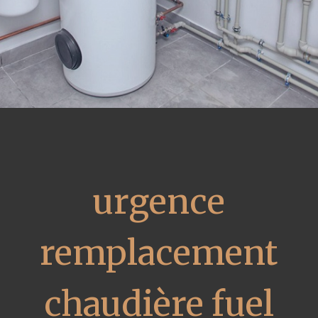
urgence
remplacement
chaudière fuel