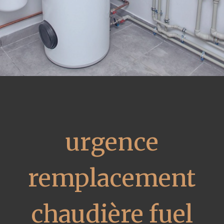
urgence
remplacement
chaudière fuel