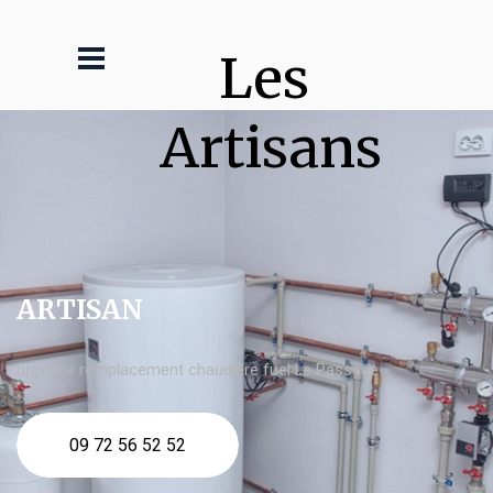
Les 
Artisans
ARTISAN
urgence remplacement chaudière fuel Le Passage
09 72 56 52 52