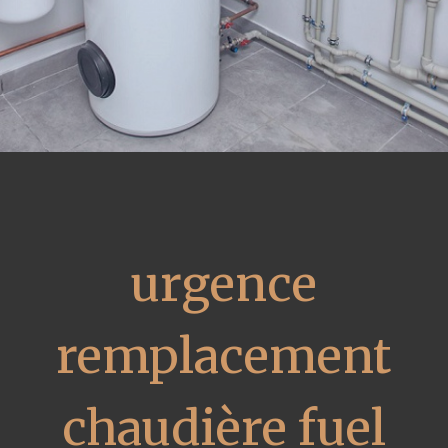
urgence
remplacement
chaudière fuel