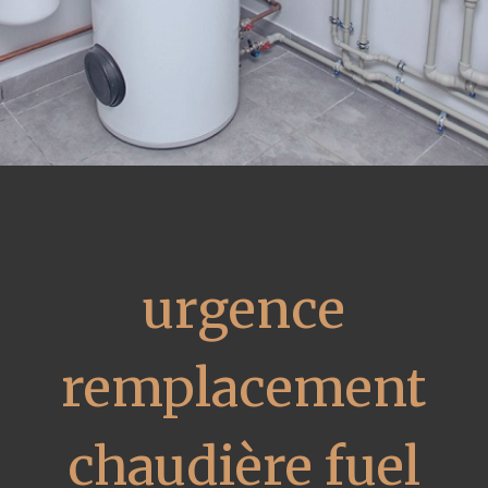
urgence
remplacement
chaudière fuel