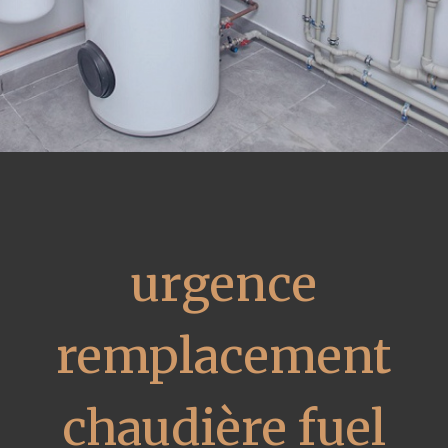
urgence
remplacement
chaudière fuel