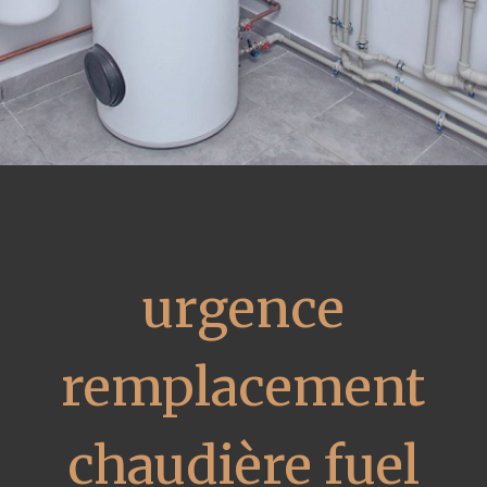
urgence
remplacement
chaudière fuel