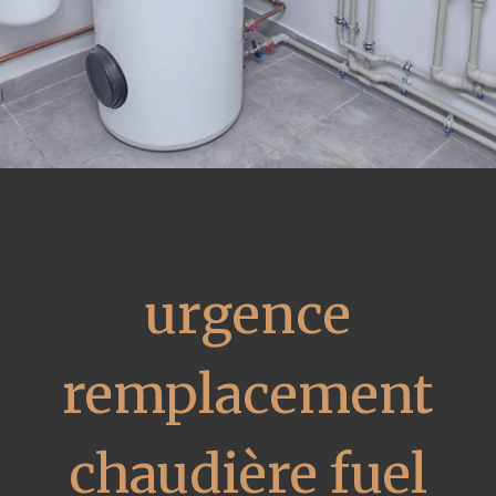
urgence
remplacement
chaudière fuel