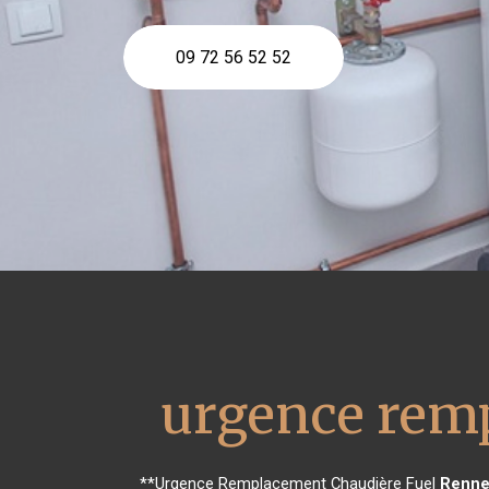
09 72 56 52 52
urgence remp
**Urgence Remplacement Chaudière Fuel
Renne