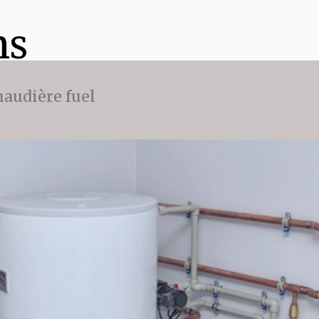
ns
audière fuel