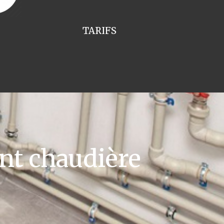
TARIFS
t chaudière