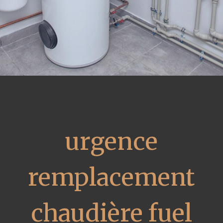
urgence
remplacement
chaudière fuel