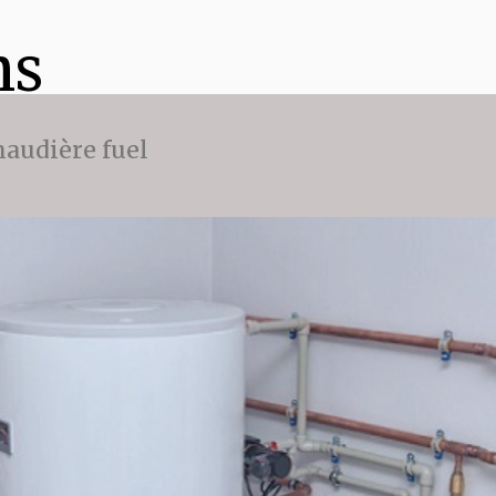
ns
audière fuel
e