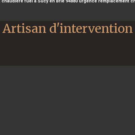
haudière fuel à Sucy en Brie 94880
urgence remplacement cha
Artisan d'intervention