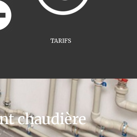
TARIFS
t chaudière