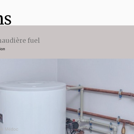
ns
audière fuel
ion
 de Médoc