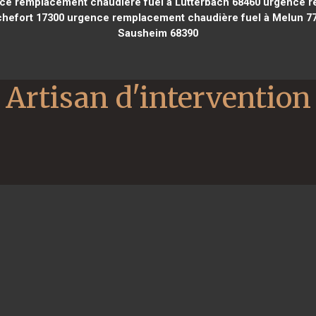
e remplacement chaudière fuel à Lutterbach 68460
urgence re
hefort 17300
urgence remplacement chaudière fuel à Melun 7
Sausheim 68390
Artisan d'intervention