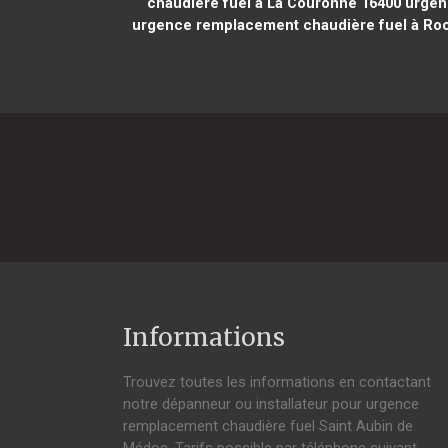
chaudière fuel à La Couronne 16400
urgenc
urgence remplacement chaudière fuel à Roc
Informations
Trouvez toutes les informations en contactant
notre dépanneur ou installateur pour urgence
remplacement chaudière fuel Saint Aubin de
Médoc. Tarifs possible par téléphone suivant