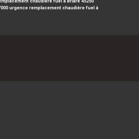
mplacement chaudière fuel à Briare 45250
7000
urgence remplacement chaudière fuel à