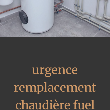
urgence
remplacement
chaudière fuel