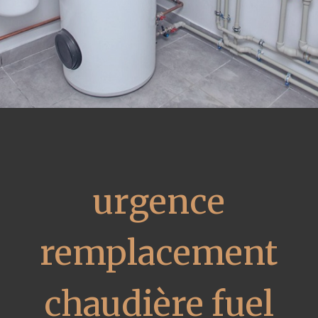
urgence
remplacement
chaudière fuel