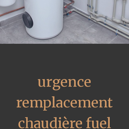
urgence
remplacement
chaudière fuel