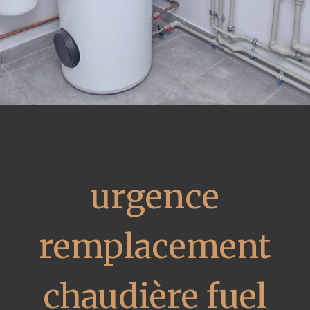
urgence
remplacement
chaudière fuel