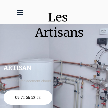
Les 
Artisans
ARTISAN
urgence remplacement chaudière fuel Salbris
09 72 56 52 52