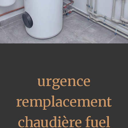
urgence
remplacement
chaudière fuel