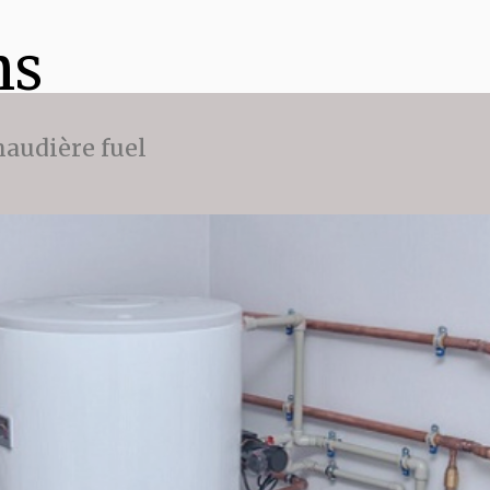
ns
audière fuel