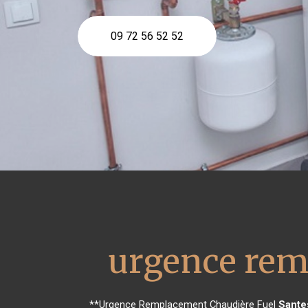
09 72 56 52 52
urgence rem
**Urgence Remplacement Chaudière Fuel
Sante