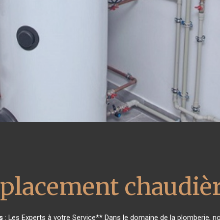
placement chaudièr
s
: Les Experts à votre Service** Dans le domaine de la plomberie, not