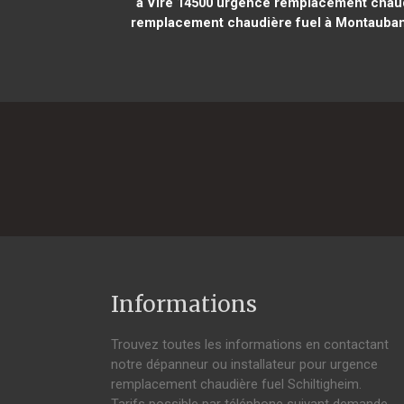
à Vire 14500
urgence remplacement chaudi
remplacement chaudière fuel à Montauban
Informations
Trouvez toutes les informations en contactant
notre dépanneur ou installateur pour urgence
remplacement chaudière fuel Schiltigheim.
Tarifs possible par téléphone suivant demande,