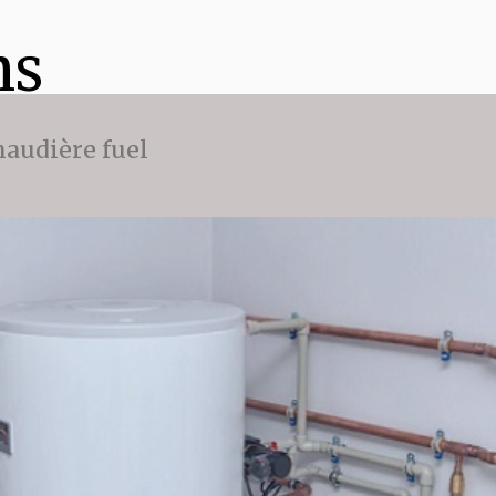
ns
audière fuel