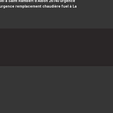
l à Saint Rambert d'Albon 26140
urgence
urgence remplacement chaudière fuel à La