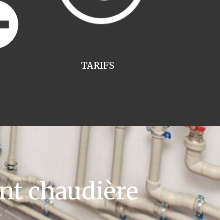
TARIFS
t chaudière