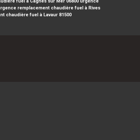
dière fuel à Cagnes sur Mer 06800
urgence
rgence remplacement chaudière fuel à Rives
 chaudière fuel à Lavaur 81500