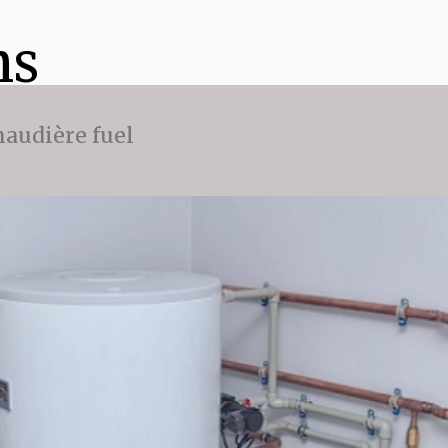
ns
audière fuel