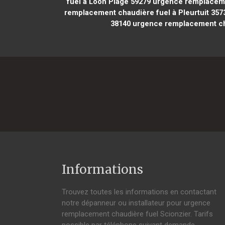
fuel à Loon Plage 59279
urgence remplacemen
remplacement chaudière fuel à Pleurtuit 357
38140
urgence remplacement cha
Informations
Trouvez toutes les informations en contactant
notre dépanneur ou installateur pour urgence
remplacement chaudière fuel Scionzier. Tarifs
possible par téléphone suivant demande,