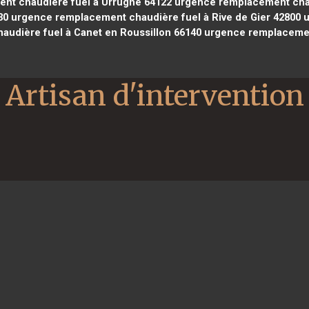
t chaudière fuel à Urrugne 64122
urgence remplacement chau
30
urgence remplacement chaudière fuel à Rive de Gier 42800
u
udière fuel à Canet en Roussillon 66140
urgence remplacement
Artisan d'intervention