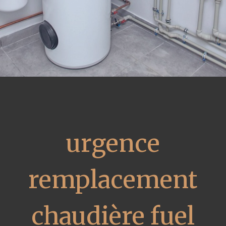
urgence
remplacement
chaudière fuel