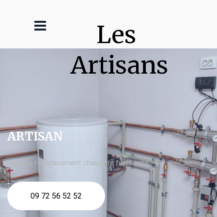
Les 
Artisans
ARTISAN
urgence remplacement chaudière fuel Senlis
09 72 56 52 52