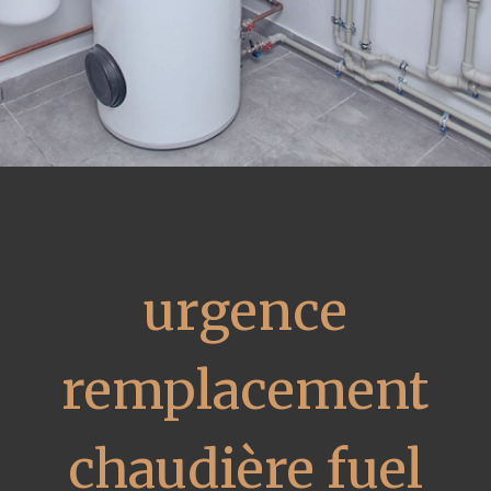
urgence
remplacement
chaudière fuel