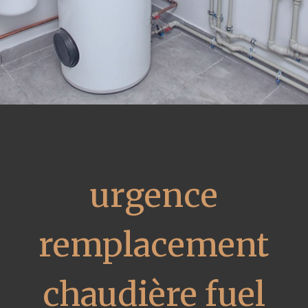
urgence
remplacement
chaudière fuel