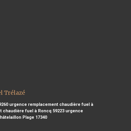
l Trélazé
9260
urgence remplacement chaudière fuel à
chaudière fuel à Roncq 59223
urgence
âtelaillon Plage 17340