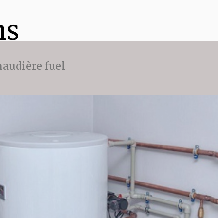
ns
audière fuel