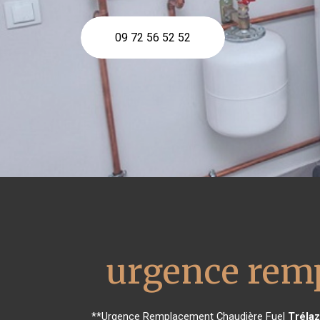
09 72 56 52 52
urgence remp
**Urgence Remplacement Chaudière Fuel
Tréla