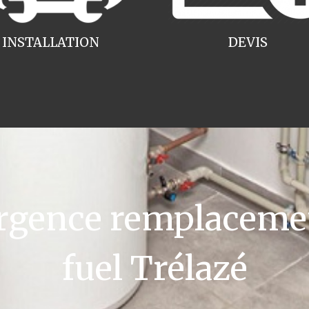
INSTALLATION
DEVIS
gence remplacemen
fuel Trélazé