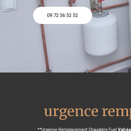
09 72 56 52 52
urgence remp
**Urgence Remplacement Chaudière Fuel
Valré