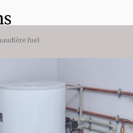
ns
audière fuel