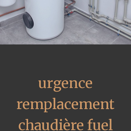
urgence
remplacement
chaudière fuel