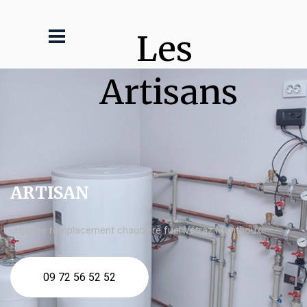
Les 
Artisans
ARTISAN
urgence remplacement chaudière fuel Vétraz Monthoux
09 72 56 52 52