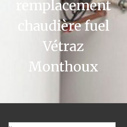
remplacement
chaudière fuel
Vétraz
Monthoux