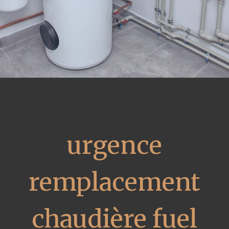
urgence
remplacement
chaudière fuel