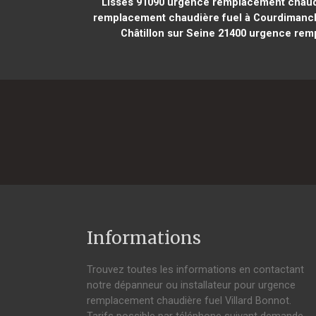
Lisses 91090
urgence remplacement chaudi
remplacement chaudière fuel à Courdimanc
Châtillon sur Seine 21400
urgence rempl
Informations
Trouvez toutes les informations en contactant
notre dépanneur ou installateur pour urgence
remplacement chaudière fuel Villard Bonnot.
Tarifs possible par téléphone suivant demande,