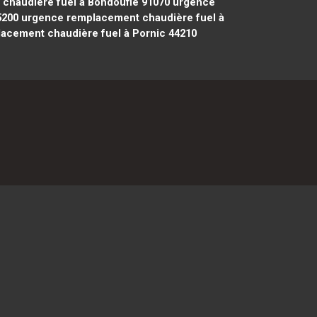
haudière fuel à Bondoufle 91070
urgence
5200
urgence remplacement chaudière fuel à
cement chaudière fuel à Pornic 44210