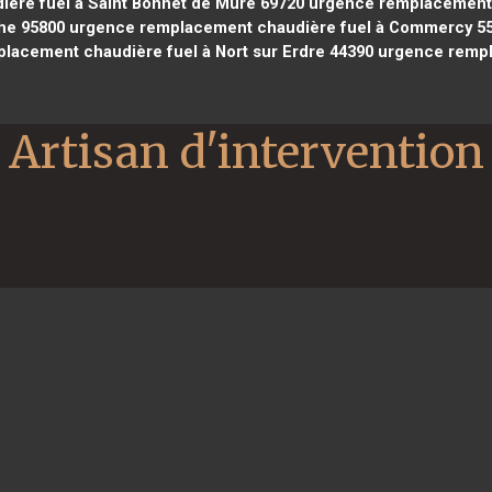
ère fuel à Saint Bonnet de Mure 69720
urgence remplacement c
he 95800
urgence remplacement chaudière fuel à Commercy 5
acement chaudière fuel à Nort sur Erdre 44390
urgence rempla
Artisan d'intervention