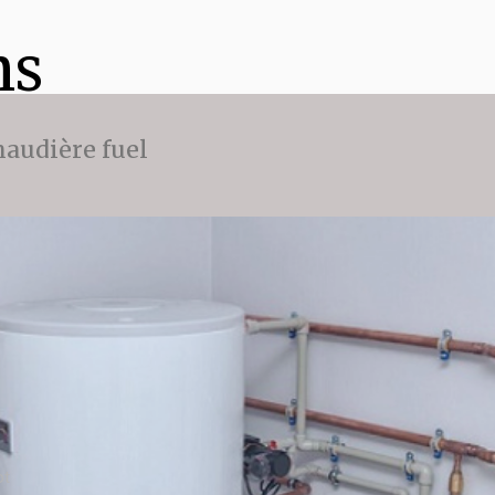
ns
audière fuel
ot