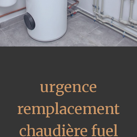
urgence
remplacement
chaudière fuel