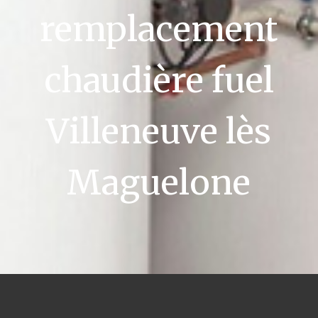
remplacement
chaudière fuel
Villeneuve lès
Maguelone