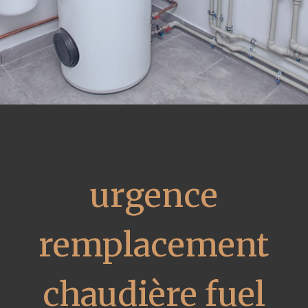
urgence
remplacement
chaudière fuel