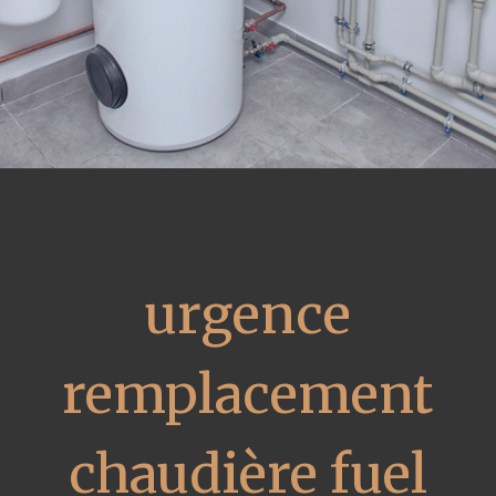
urgence
remplacement
chaudière fuel