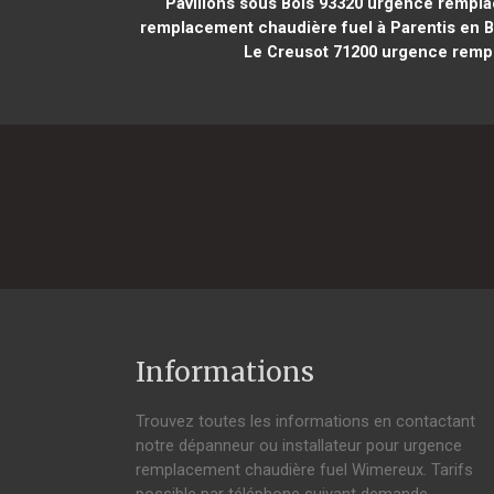
Pavillons sous Bois 93320
urgence remplac
remplacement chaudière fuel à Parentis en 
Le Creusot 71200
urgence rempl
Informations
Trouvez toutes les informations en contactant
notre dépanneur ou installateur pour urgence
remplacement chaudière fuel Wimereux. Tarifs
possible par téléphone suivant demande,