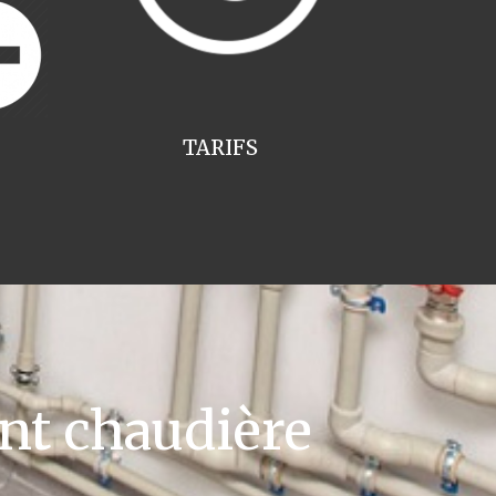
TARIFS
t chaudière