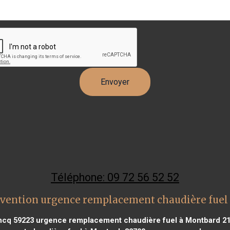
Téléphone: 09 72 56 52 52
rvention urgence remplacement chaudière fue
ncq 59223
urgence remplacement chaudière fuel à Montbard 2