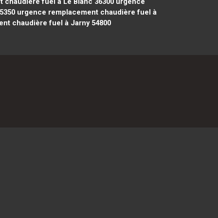
chaudière fuel à Le Blanc 36300
urgence
5350
urgence remplacement chaudière fuel à
t chaudière fuel à Jarny 54800