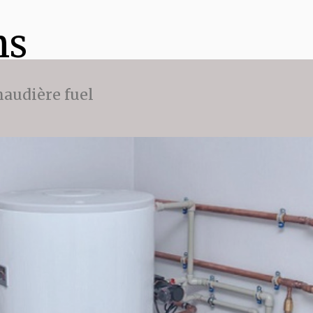
ns
audière fuel